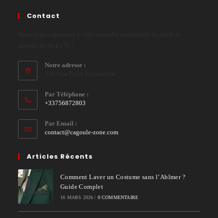
Contact
Nous nous engageons à vous répondre rapidement du lundi au
samedi, de 9h à 17h !
Notre adresse :
330 Rue Pierre Brossolette
Par Téléphone :
+33756872803
Par Email :
contact@cagoule-zone.com
Articles Récents
Comment Laver un Costume sans l’Abîmer ?
Guide Complet
16 MARS 2026
/
0 COMMENTAIRE