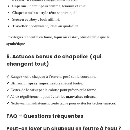
Capeline
: parfait
pour femme
, féminin et chic.
Chapeau melon
: style rétro sophistiqué.
Stetson cowboy
: look affirmé.
Traveller
: polyvalent, idéal au quotidien.
Privilégiez un feutre en
laine
,
lapin
ou
castor
, plus durable que le
synthétique
.
6. Astuces bonus de chapelier (qui
changent tout)
✔ Rangez votre chapeau à l’envers, posé sur la couronne.
✔ Utilisez un
spray imperméable
spécial feutre.
✔ Évitez de le saisir par la calotte pour préserver la forme.
✔ Aérez régulièrement pour éviter les
mauvaises odeurs
.
✔ Nettoyez immédiatement toute tache pour éviter les
taches tenaces
.
FAQ – Questions fréquentes
Peut-on laver un chapeau en feutre à l’eau ?