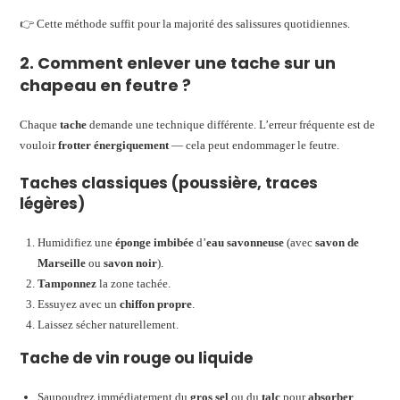
👉 Cette méthode suffit pour la majorité des salissures quotidiennes.
2. Comment enlever une tache sur un
chapeau en feutre ?
Chaque
tache
demande une technique différente. L’erreur fréquente est de
vouloir
frotter énergiquement
— cela peut endommager le feutre.
Taches classiques (poussière, traces
légères)
Humidifiez une
éponge imbibée
d’
eau savonneuse
(avec
savon de
Marseille
ou
savon noir
).
Tamponnez
la zone tachée.
Essuyez avec un
chiffon propre
.
Laissez sécher naturellement.
Tache de vin rouge ou liquide
Saupoudrez immédiatement du
gros sel
ou du
talc
pour
absorber
.