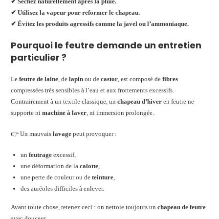
✔ Séchez naturellement après la pluie.
✔ Utilisez la vapeur pour reformer le chapeau.
✔ Évitez les produits agressifs comme la javel ou l’ammoniaque.
Pourquoi le feutre demande un entretien
particulier ?
Le
feutre de laine
, de
lapin
ou de
castor
, est composé de
fibres
compressées très sensibles à l’eau et aux frottements excessifs.
Contrairement à un textile classique, un
chapeau d’hiver
en feutre ne
supporte ni
machine à laver
, ni immersion prolongée.
👉 Un mauvais
lavage
peut provoquer :
un
feutrage
excessif,
une déformation de la
calotte
,
une perte de couleur ou de
teinture
,
des auréoles difficiles à enlever.
Avant toute chose, retenez ceci : on nettoie toujours un
chapeau de feutre
avec douceur.