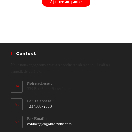
Ajouter au panier
Contact
Nous nous engageons à vous répondre rapidement du lundi au
samedi, de 9h à 17h !
Notre adresse :
330 Rue Pierre Brossolette
Par Téléphone :
+33756872803
Par Email :
contact@cagoule-zone.com