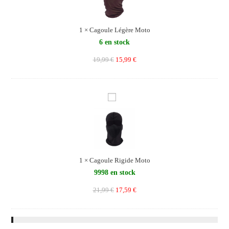
m
o
e
u
l
1
×
Cagoule Légère Moto
e
6 en stock
L
19,99
€
15,99
€
é
g
è
r
C
e
a
M
g
o
o
t
u
o
l
1
×
Cagoule Rigide Moto
e
9998 en stock
R
21,99
€
17,59
€
i
g
i
d