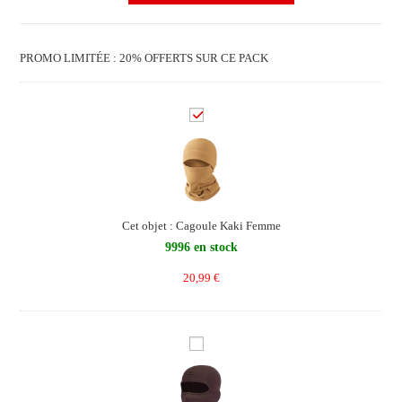
PROMO LIMITÉE : 20% OFFERTS SUR CE PACK
C
a
g
o
u
l
Cet objet :
Cagoule Kaki Femme
e
9996 en stock
K
20,99
€
a
k
i
F
C
e
a
m
g