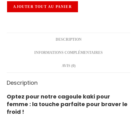
e
AJOUTER TOUT AU PANIER
M
o
t
o
DESCRIPTION
INFORMATIONS COMPLÉMENTAIRES
AVIS (0)
Description
Optez pour notre cagoule kaki pour
femme : la touche parfaite pour braver le
froid !